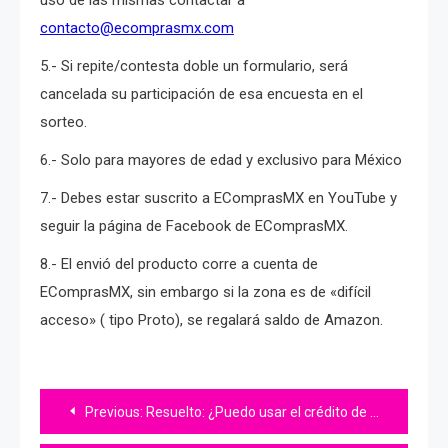
contacto@ecomprasmx.com
5.- Si repite/contesta doble un formulario, será
cancelada su participación de esa encuesta en el
sorteo.
6.- Solo para mayores de edad y exclusivo para México
7.- Debes estar suscrito a EComprasMX en YouTube y
seguir la página de Facebook de EComprasMX.
8.- El envió del producto corre a cuenta de
EComprasMX, sin embargo si la zona es de «difícil
acceso» ( tipo Proto), se regalará saldo de Amazon.
Navegación
Previous:
Resuelto: ¿Puedo usar el crédito de MERCADO CRÉDITO con mi tarjeta de Mercado Pago?
de