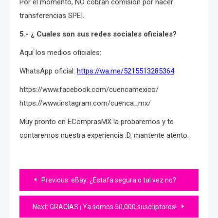
Por el momento, NO cobran comisión por hacer
transferencias SPEI.
5.- ¿ Cuales son sus redes sociales oficiales?
Aquí los medios oficiales:
WhatsApp oficial:
https://wa.me/5215513285364
.
https://www.facebook.com/cuencamexico/
https://www.instagram.com/cuenca_mx/
Muy pronto en EComprasMX la probaremos y te
contaremos nuestra experiencia :D, mantente atento.
Navegación
Previous:
eBay: ¿Estafa segura o tal vez no?
de
Next:
GRACIAS ¡ Ya somos 50,000 suscriptores!